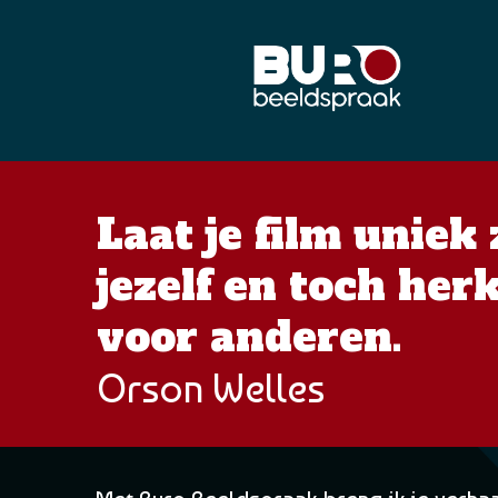
Ga
naar
de
inhoud
Laat je film uniek 
jezelf en toch he
voor anderen.
Orson Welles