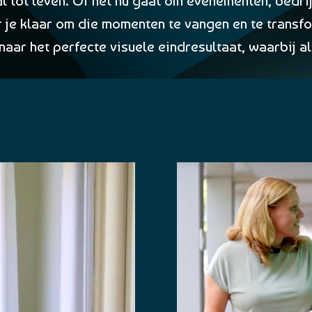
l tot leven. Of het nu gaat om evenementen, bedri
or je klaar om die momenten te vangen en te tran
r het perfecte visuele eindresultaat, waarbij alti