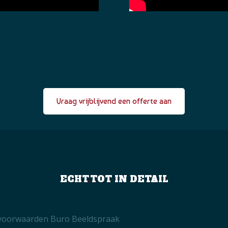
Vraag vrijblijvend een offerte aan
ECHT
.
TOT IN DETAIL
voorwaarden Buro Beeldspraak