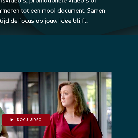
jfsvideo’s, promotionele video’s of
sformeren tot een mooi document. Samen
jd de focus op jouw idee blijft.
DOCU VIDEO