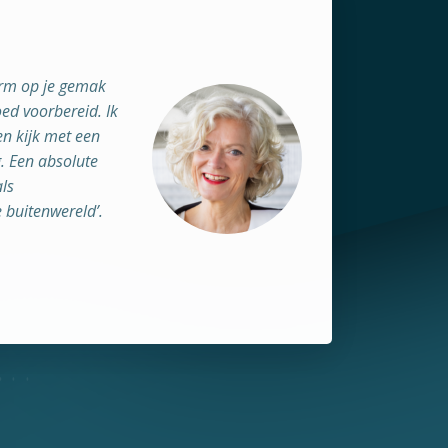
‘Ra
orm op je gemak
die 
ed voorbereid. Ik
ing
en kijk met een
sel
. Een absolute
Als
als
omg
e buitenwereld’.
bij 
Je
com