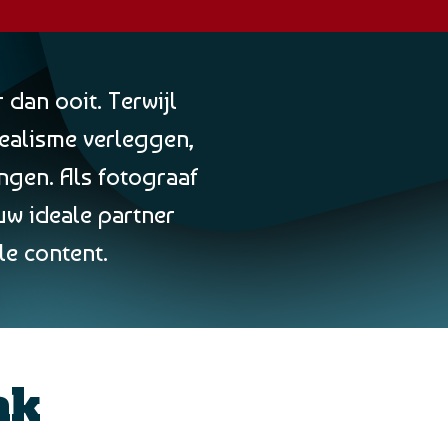
 dan ooit. Terwijl
realisme verleggen,
ngen. Als fotograaf
uw ideale partner
le content.
ak