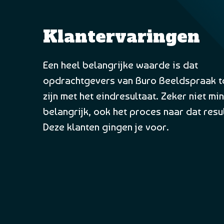
Klantervaringen
Randy weet met zijn camera de essentie van mijn werk tot leven
brengen. Onze samenwerking, mijn vertrouwen in zijn vakwerk 
Een heel belangrijke waarde is dat
onze gedeelde passie voor schoonheid is, bij het zien van het re
opdrachtgevers van Buro Beeldspraak 
iedere keer weer magisch!
zijn met het eindresultaat. Zeker niet mi
Aleid Uhl
belangrijk, ook het proces naar dat resu
beeldend kunstenaar
Deze klanten gingen je voor.