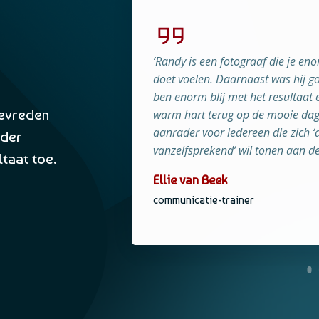
‘Randy is een fotograaf die je en
 te
doet voelen. Daarnaast was hij go
en
ben enorm blij met het resultaat 
sultaat,
tevreden
warm hart terug op de mooie dag
aanrader voor iedereen die zich ‘
nder
vanzelfsprekend’ wil tonen aan d
ltaat toe.
Ellie van Beek
communicatie-trainer