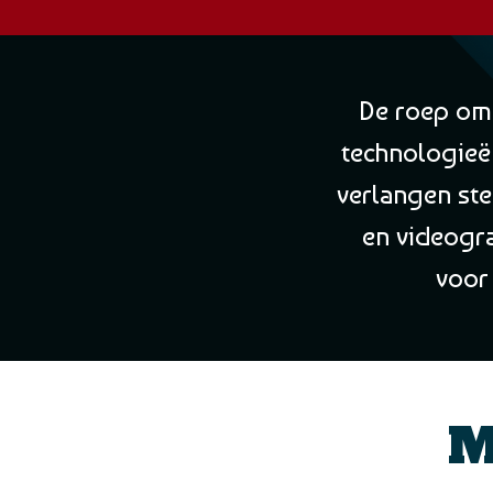
De roep om a
technologieën
verlangen ste
en videogr
voor 
M